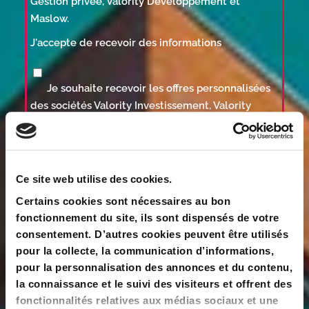
Gestion privée, Valority Développement et
Maslow.
J'accepte de recevoir des informations
Je souhaite recevoir les offres personnalisées
des sociétés Valority Investissement, Valority
Gestion privée, Valority Développement et
Maslow.
Modifiez votre numéro de téléphone
Ce site web utilise des cookies.
TESTER MON ÉLIGIBILITÉ
Certains cookies sont nécessaires au bon
fonctionnement du site, ils sont dispensés de votre
COM&COMPANY (Groupe VALORITY) en sa qualité
consentement. D’autres cookies peuvent être utilisés
de responsable de traitement réalise des
pour la collecte, la communication d’informations,
traitements automatisés et informatisés des
pour la personnalisation des annonces et du contenu,
données à caractère personnel. Ces traitements
la connaissance et le suivi des visiteurs et offrent des
sont rendus nécessaires pour répondre à votre
fonctionnalités relatives aux médias sociaux et une
demande de simulation PINEL ainsi qu’à vos