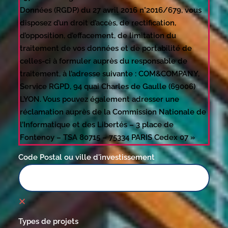
Données (RGDP) du 27 avril 2016 n°2016/679, vous
disposez d’un droit d’accès, de rectification,
d’opposition, d’effacement, de limitation du
traitement de vos données et de portabilité de
celles-ci à formuler auprès du responsable de
traitement, à l’adresse suivante : COM&COMPANY,
Service RGPD, 94 quai Charles de Gaulle (69006)
LYON. Vous pouvez également adresser une
réclamation auprès de la Commission Nationale de
l’Informatique et des Libertés – 3 place de
Fontenoy – TSA 80715 – 75334 PARIS Cedex 07 »
Code Postal ou ville d'investissement
Types de projets