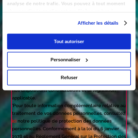
analyse de notre trafic. Vous pouvez à tout moment
demandes de contacts téléphonique et/ou de
changer d’avis en cliquant sur l’icône en bas à
transmission d’offres personnalisées et sont
gauche.
fondées sur votre consentement préalable.
Afficher les détails
'Les données collectées sont destinées aux
services concernés de COM & COMPANY et/ou aux
Tout autoriser
sociétés Valority Investissement, Valority Gestion
privée, Valority Développement, Maslow, et le cas
échéant, à ses sous-traitants ou prestataires. Les
Personnaliser
sous-traitants et prestataires en question sont
soumis à une obligation de confidentialité et ne
Refuser
peuvent utiliser vos données qu’en conformité avec
nos dispositions contractuelles et la législation
applicable.
'Pour toute information complémentaire relative au
traitement de vos données personnelles, consultez
notre politique de protection des données
ici
personnelles. Conformément à la loi du 6 janvier
1978 et au Règlement Général sur la Protection des