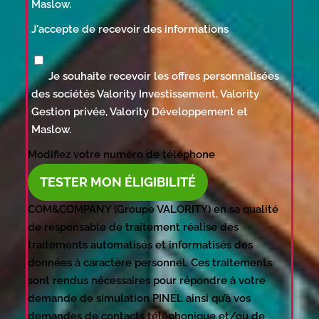
Maslow.
J'accepte de recevoir des informations
Je souhaite recevoir les offres personnalisées
des sociétés Valority Investissement, Valority
Gestion privée, Valority Développement et
Maslow.
Modifiez votre numéro de téléphone
TESTER MON ÉLIGIBILITÉ
COM&COMPANY (Groupe VALORITY) en sa qualité
de responsable de traitement réalise des
traitements automatisés et informatisés des
données à caractère personnel. Ces traitements
sont rendus nécessaires pour répondre à votre
demande de simulation PINEL ainsi qu’à vos
demandes de contacts téléphonique et/ou de