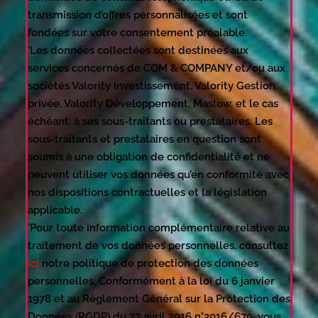
transmission d’offres personnalisées et sont
fondées sur votre consentement préalable.
'Les données collectées sont destinées aux
services concernés de COM & COMPANY et/ou aux
sociétés Valority Investissement, Valority Gestion
privée, Valority Développement, Maslow, et le cas
échéant, à ses sous-traitants ou prestataires. Les
sous-traitants et prestataires en question sont
soumis à une obligation de confidentialité et ne
peuvent utiliser vos données qu’en conformité avec
nos dispositions contractuelles et la législation
applicable.
'Pour toute information complémentaire relative au
traitement de vos données personnelles, consultez
ici
notre politique de protection des données
personnelles. Conformément à la loi du 6 janvier
1978 et au Règlement Général sur la Protection des
Données (RGDP) du 27 avril 2016 n°2016/679, vous