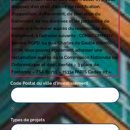
disposez d’un droit d’accès, de rectification,
d’opposition, d’effacement, de limitation du
traitement de vos données et de portabilité de
celles-ci à formuler auprès du responsable de
traitement, à l’adresse suivante : COM&COMPANY,
Service RGPD, 94 quai Charles de Gaulle (69006)
LYON. Vous pouvez également adresser une
réclamation auprès de la Commission Nationale de
l’Informatique et des Libertés – 3 place de
Fontenoy – TSA 80715 – 75334 PARIS Cedex 07 »
Code Postal ou ville d'investissement
Types de projets