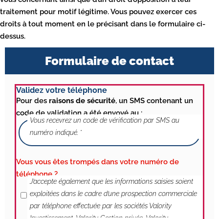
traitement pour motif légitime. Vous pouvez exercer ces
droits à tout moment en le précisant dans le formulaire ci-
dessus.
Formulaire de contact
Validez votre téléphone
Pour des
raisons de sécurité
, un SMS contenant un
code de validation a été envoyé au :
Vous recevrez un code de vérification par SMS au
numéro indiqué.
Vous vous êtes trompés dans votre numéro de
téléphone ?
J'accepte le traitement de mes données
J’accepte également que les informations saisies soient
exploitées dans le cadre d’une prospection commerciale
par téléphone effectuée par les sociétés Valority
Investissement, Valority Gestion privée, Valority