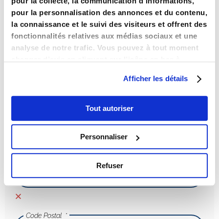
pour la collecte, la communication d’informations,
LYON. Vous pouvez également adresser une
pour la personnalisation des annonces et du contenu,
réclamation auprès de la Commission Nationale de
la connaissance et le suivi des visiteurs et offrent des
l’Informatique et des Libertés – 3 place de Fontenoy
fonctionnalités relatives aux médias sociaux et une
– TSA 80715 – 75334 PARIS Cedex 07 »
analyse de notre trafic. Vous pouvez à tout moment
Nom
changer d’avis en cliquant sur l’icône en bas à
gauche.
Afficher les détails
Prénom
Tout autoriser
Personnaliser
Email
Refuser
Code Postal