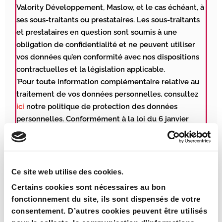
Valority Développement, Maslow, et le cas échéant, à
ses sous-traitants ou prestataires. Les sous-traitants
et prestataires en question sont soumis à une
obligation de confidentialité et ne peuvent utiliser
vos données qu’en conformité avec nos dispositions
contractuelles et la législation applicable.
'Pour toute information complémentaire relative au
traitement de vos données personnelles, consultez
ici
notre politique de protection des données
personnelles. Conformément à la loi du 6 janvier
1978 et au Règlement Général sur la Protection des
Données (RGDP) du 27 avril 2016 n°2016/679, vous
disposez d’un droit d’accès, de rectification,
d’opposition, d’effacement, de limitation du
Ce site web utilise des cookies.
traitement de vos données et de portabilité de
Certains cookies sont nécessaires au bon
celles-ci à formuler auprès du responsable de
fonctionnement du site, ils sont dispensés de votre
traitement, à l’adresse suivante : COM&COMPANY,
consentement. D’autres cookies peuvent être utilisés
Service RGPD, 94 quai Charles de Gaulle (69006)