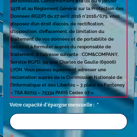
personnelles. Conformément à la loi du 6 janvier
1978 et au Règlement Général sur la Protection des
Données (RGDP) du 27 avril 2016 n°2016/679, vous
disposez d’un droit d’accès, de rectification,
d’opposition, d’effacement, de limitation du
traitement de vos données et de portabilité de
celles-ci à formuler auprès du responsable de
traitement, à l’adresse suivante : COM&COMPANY,
Service RGPD, 94 quai Charles de Gaulle (69006)
LYON. Vous pouvez également adresser une
réclamation auprès de la Commission Nationale de
l’Informatique et des Libertés – 3 place de Fontenoy
– TSA 80715 – 75334 PARIS Cedex 07 »
Votre capacité d'épargne mensuelle :