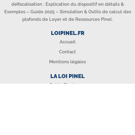
défiscalisation : Explication du dispositif en détails &
Exemples – Guide 2025 – Simulation & Outils de calcul des
plafonds de Loyer et de Ressources Pinel.
LOIPINEL.FR
Accueil
Contact
Mentions légales
LA LOI PINEL
Guide Pinel 2025
Avantages loi Pinel
Conditions loi Pinel
Zones loi Pinel
Actualités loi Pinel