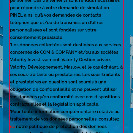
personnel. Ces traitements sont rendus nécessaires
pour répondre à votre demande de simulation
PINEL ainsi qu’à vos demandes de contacts
téléphonique et/ou de transmission d’offres
personnalisées et sont fondées sur votre
consentement préalable.
'Les données collectées sont destinées aux services
concernés de COM & COMPANY et/ou aux sociétés
Valority Investissement, Valority Gestion privée,
Valority Développement, Maslow, et le cas échéant, à
ses sous-traitants ou prestataires. Les sous-traitants
et prestataires en question sont soumis à une
obligation de confidentialité et ne peuvent utiliser
vos données qu’en conformité avec nos dispositions
contractuelles et la législation applicable.
'Pour toute information complémentaire relative au
traitement de vos données personnelles, consultez
ici
notre politique de protection des données