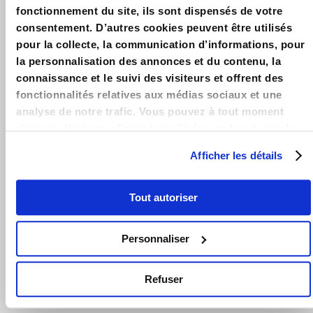
défiscalisation : Explication du dispositif en détails &
fonctionnement du site, ils sont dispensés de votre
Exemples – Guide 2025 – Simulation & Outils de calcul des
consentement. D’autres cookies peuvent être utilisés
plafonds de Loyer et de Ressources Pinel.
pour la collecte, la communication d’informations, pour
la personnalisation des annonces et du contenu, la
LOIPINEL.FR
connaissance et le suivi des visiteurs et offrent des
Accueil
fonctionnalités relatives aux médias sociaux et une
analyse de notre trafic. Vous pouvez à tout moment
Contact
changer d’avis en cliquant sur l’icône en bas à gauche.
Mentions légales
Afficher les détails
LA LOI PINEL
Guide Pinel 2025
Tout autoriser
Avantages loi Pinel
Personnaliser
Conditions loi Pinel
Zones loi Pinel
Refuser
Actualités loi Pinel