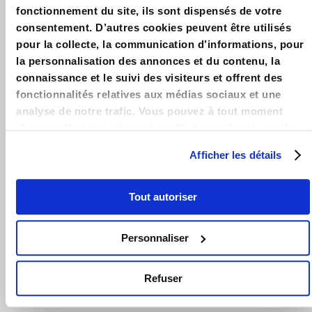
défiscalisation : Explication du dispositif en détails &
fonctionnement du site, ils sont dispensés de votre
Exemples – Guide 2025 – Simulation & Outils de calcul des
consentement. D’autres cookies peuvent être utilisés
plafonds de Loyer et de Ressources Pinel.
pour la collecte, la communication d’informations, pour
la personnalisation des annonces et du contenu, la
LOIPINEL.FR
connaissance et le suivi des visiteurs et offrent des
Accueil
fonctionnalités relatives aux médias sociaux et une
analyse de notre trafic. Vous pouvez à tout moment
Contact
changer d’avis en cliquant sur l’icône en bas à gauche.
Mentions légales
Afficher les détails
LA LOI PINEL
Guide Pinel 2025
Tout autoriser
Avantages loi Pinel
Personnaliser
Conditions loi Pinel
Zones loi Pinel
Refuser
Actualités loi Pinel