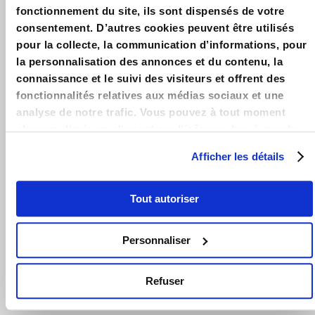
défiscalisation : Explication du dispositif en détails &
fonctionnement du site, ils sont dispensés de votre
Exemples – Guide 2025 – Simulation & Outils de calcul des
consentement. D’autres cookies peuvent être utilisés
plafonds de Loyer et de Ressources Pinel.
pour la collecte, la communication d’informations, pour
la personnalisation des annonces et du contenu, la
LOIPINEL.FR
connaissance et le suivi des visiteurs et offrent des
Accueil
fonctionnalités relatives aux médias sociaux et une
analyse de notre trafic. Vous pouvez à tout moment
Contact
changer d’avis en cliquant sur l’icône en bas à gauche.
Mentions légales
Afficher les détails
LA LOI PINEL
Guide Pinel 2025
Tout autoriser
Avantages loi Pinel
Personnaliser
Conditions loi Pinel
Zones loi Pinel
Refuser
Actualités loi Pinel