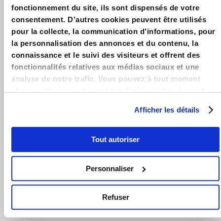
défiscalisation : Explication du dispositif en détails &
fonctionnement du site, ils sont dispensés de votre
Exemples – Guide 2025 – Simulation & Outils de calcul des
consentement. D’autres cookies peuvent être utilisés
plafonds de Loyer et de Ressources Pinel.
pour la collecte, la communication d’informations, pour
la personnalisation des annonces et du contenu, la
LOIPINEL.FR
connaissance et le suivi des visiteurs et offrent des
Accueil
fonctionnalités relatives aux médias sociaux et une
analyse de notre trafic. Vous pouvez à tout moment
Contact
changer d’avis en cliquant sur l’icône en bas à gauche.
Mentions légales
Afficher les détails
LA LOI PINEL
Guide Pinel 2025
Tout autoriser
Avantages loi Pinel
Personnaliser
Conditions loi Pinel
Zones loi Pinel
Refuser
Actualités loi Pinel