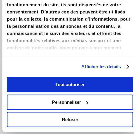
défiscalisation : Explication du dispositif en détails &
fonctionnement du site, ils sont dispensés de votre
Exemples – Guide 2025 – Simulation & Outils de calcul des
consentement. D’autres cookies peuvent être utilisés
plafonds de Loyer et de Ressources Pinel.
pour la collecte, la communication d’informations, pour
la personnalisation des annonces et du contenu, la
LOIPINEL.FR
connaissance et le suivi des visiteurs et offrent des
Accueil
fonctionnalités relatives aux médias sociaux et une
analyse de notre trafic. Vous pouvez à tout moment
Contact
changer d’avis en cliquant sur l’icône en bas à gauche.
Mentions légales
Afficher les détails
LA LOI PINEL
Guide Pinel 2025
Tout autoriser
Avantages loi Pinel
Personnaliser
Conditions loi Pinel
Zones loi Pinel
Refuser
Actualités loi Pinel