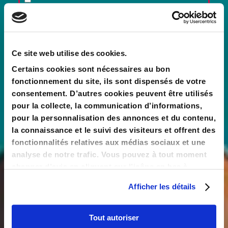
J’accepte également que les informations
saisies soient exploitées dans le cadre d’une
prospection commerciale par téléphone effectuée
par les sociétés Valority Investissement, Valority
Ce site web utilise des cookies.
Gestion privée, Valority Développement et
Certains cookies sont nécessaires au bon
Maslow.
fonctionnement du site, ils sont dispensés de votre
J'accepte de recevoir des informations
consentement. D’autres cookies peuvent être utilisés
pour la collecte, la communication d’informations,
pour la personnalisation des annonces et du contenu,
Je souhaite recevoir les offres personnalisées
la connaissance et le suivi des visiteurs et offrent des
des sociétés Valority Investissement, Valority
fonctionnalités relatives aux médias sociaux et une
Gestion privée, Valority Développement et
analyse de notre trafic. Vous pouvez à tout moment
Maslow.
changer d’avis en cliquant sur l’icône en bas à
gauche.
Modifiez votre numéro de téléphone
Afficher les détails
TESTER MON ÉLIGIBILITÉ
Tout autoriser
COM&COMPANY (Groupe VALORITY) en sa qualité