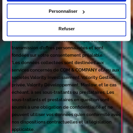
de responsable de traitement réalise des
traitements automatisés et informatisés des
Personnaliser
données à caractère personnel. Ces traitements
sont rendus nécessaires pour répondre à votre
Refuser
demande de simulation PINEL ainsi qu’à vos
demandes de contacts téléphonique et/ou de
transmission d’offres personnalisées et sont
fondées sur votre consentement préalable.
'Les données collectées sont destinées aux
services concernés de COM & COMPANY et/ou aux
sociétés Valority Investissement, Valority Gestion
privée, Valority Développement, Maslow, et le cas
échéant, à ses sous-traitants ou prestataires. Les
sous-traitants et prestataires en question sont
soumis à une obligation de confidentialité et ne
peuvent utiliser vos données qu’en conformité avec
nos dispositions contractuelles et la législation
applicable.