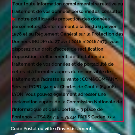
'Pour toute information complémentaire relative au
traitement de vos données personnelles, consultez
ici
notre politique de protection des données
personnelles. Conformément à la loi du 6 janvier
1978 et au Règlement Général sur la Protection des
Données (RGDP) du 27 avril 2016 n°2016/679, vous
disposez d’un droit d’accès, de rectification,
d’opposition, d’effacement, de limitation du
traitement de vos données et de portabilité de
celles-ci à formuler auprès du responsable de
traitement, à l’adresse suivante : COM&COMPANY,
Service RGPD, 94 quai Charles de Gaulle (69006)
LYON. Vous pouvez également adresser une
réclamation auprès de la Commission Nationale de
l’Informatique et des Libertés – 3 place de
Fontenoy – TSA 80715 – 75334 PARIS Cedex 07 »
Code Postal ou ville d'investissement