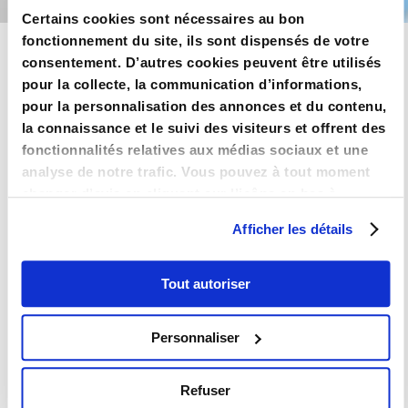
Certains cookies sont nécessaires au bon
LOI PINEL NANTES
fonctionnement du site, ils sont dispensés de votre
consentement. D’autres cookies peuvent être utilisés
pour la collecte, la communication d’informations,
pour la personnalisation des annonces et du contenu,
la connaissance et le suivi des visiteurs et offrent des
fonctionnalités relatives aux médias sociaux et une
PROGRAMMES LOI PINEL À NANTES
analyse de notre trafic. Vous pouvez à tout moment
changer d’avis en cliquant sur l’icône en bas à
Ville chargée d’histoire, Nantes est malgré tout tournée vers le
gauche.
futur. Capitale de la Région Pays de Loire, la ville
Afficher les détails
dispose d’atouts qui rendent la vie en bord de Loire agréable.
Investir en loi pinel à Nantes
(
zone pinel B1
) offres des
Tout autoriser
rentabilités à étudier.
Investir en loi Pinel à Nantes
Personnaliser
Située en zone loi pinel B1, la ville de Nantes offre une qualité
de vie appréciable.
Investir à Nantes en loi Pinel
permet de
Refuser
bénéficier du dynamisme économique de la région et d’une