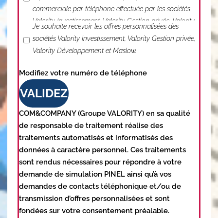
commerciale par téléphone effectuée par les sociétés
Valority Investissement, Valority Gestion privée, Valority
J'accepte de recevoir des informations
Je souhaite recevoir les offres personnalisées des
Développement et Maslow.
sociétés Valority Investissement, Valority Gestion privée,
Valority Développement et Maslow.
Modifiez votre numéro de téléphone
VALIDEZ
COM&COMPANY (Groupe VALORITY) en sa qualité
de responsable de traitement réalise des
traitements automatisés et informatisés des
données à caractère personnel. Ces traitements
sont rendus nécessaires pour répondre à votre
demande de simulation PINEL ainsi qu’à vos
demandes de contacts téléphonique et/ou de
transmission d’offres personnalisées et sont
fondées sur votre consentement préalable.