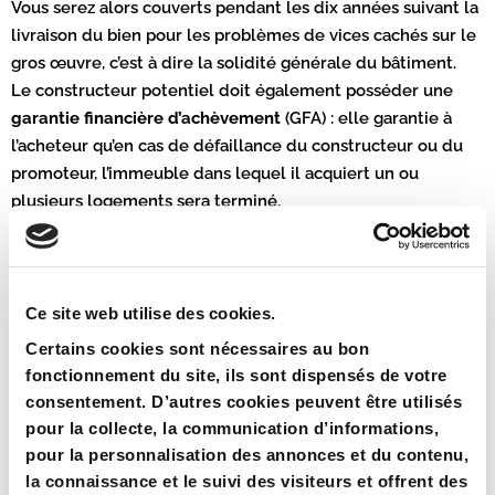
Vous serez alors couverts pendant les dix années suivant la
livraison du bien pour les problèmes de vices cachés sur le
gros œuvre, c’est à dire la solidité générale du bâtiment.
Le constructeur potentiel doit également posséder une
garantie financière d’achèvement
(GFA) : elle garantie à
l’acheteur qu’en cas de défaillance du constructeur ou du
promoteur, l’immeuble dans lequel il acquiert un ou
plusieurs logements sera terminé.
Capacité d’épargne et objectifs d’investissement
Un programme immobilier Pinel présente deux grands
avantages :
investir dans l’immobilier sous certaines
Ce site web utilise des cookies.
conditions, tout en bénéficiant d’une réduction d’impôt
.
Certains cookies sont nécessaires au bon
Toutefois, pour bénéficier de cet avantage fiscal, le
fonctionnement du site, ils sont dispensés de votre
logement doit impérativement être loué : le non-respect
consentement. D’autres cookies peuvent être utilisés
des engagements de location entraîne la perte des
pour la collecte, la communication d’informations,
avantages fiscaux.
pour la personnalisation des annonces et du contenu,
la connaissance et le suivi des visiteurs et offrent des
Vous devez également déterminer le budget consacré à