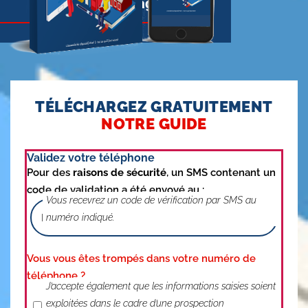
Voir quelques pages
TÉLÉCHARGEZ GRATUITEMENT
NOTRE GUIDE
Validez votre téléphone
Pour des
raisons de sécurité
, un SMS contenant un
code de validation a été envoyé au :
Vous recevrez un code de vérification par SMS au
numéro indiqué.
Vous vous êtes trompés dans votre numéro de
téléphone ?
J'accepte le traitement de mes données
J’accepte également que les informations saisies soient
exploitées dans le cadre d’une prospection