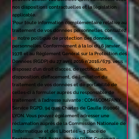
nos dispositions contractuelles et la législation
applicable.
'Pour toute information complémentaire relative au
traitement de vos données personnelles, consultez
notre politique de protection des données
ici
personnelles. Conformément à la loi du 6 janvier
1978 et au Règlement Général sur la Protection des
Données (RGDP) du 27 avril 2016 n°2016/679, vous
disposez d’un droit d’accès, de rectification,
d’opposition, d’effacement, de limitation du
traitement de vos données et de portabilité de
celles-ci à formuler auprès du responsable de
traitement, à l’adresse suivante : COM&COMPANY,
Service RGPD, 94 quai Charles de Gaulle (69006)
LYON. Vous pouvez également adresser une
réclamation auprès de la Commission Nationale de
l’Informatique et des Libertés – 3 place de