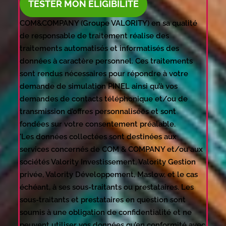
TESTER MON ÉLIGIBILITÉ
COM&COMPANY (Groupe VALORITY) en sa qualité
de responsable de traitement réalise des
traitements automatisés et informatisés des
données à caractère personnel. Ces traitements
sont rendus nécessaires pour répondre à votre
demande de simulation PINEL ainsi qu’à vos
demandes de contacts téléphonique et/ou de
transmission d’offres personnalisées et sont
fondées sur votre consentement préalable.
'Les données collectées sont destinées aux
services concernés de COM & COMPANY et/ou aux
sociétés Valority Investissement, Valority Gestion
privée, Valority Développement, Maslow, et le cas
échéant, à ses sous-traitants ou prestataires. Les
sous-traitants et prestataires en question sont
soumis à une obligation de confidentialité et ne
peuvent utiliser vos données qu’en conformité avec