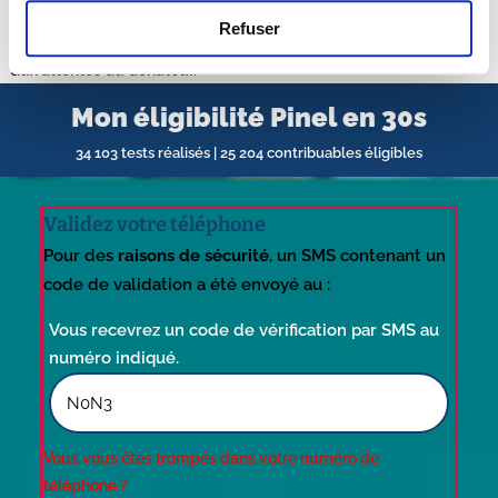
Toutefois, il convient de bien étudier cette option avec un
Refuser
notaire afin de s’assurer qu’elle corresponde aux besoins et
aux attentes du donateur.
Mon éligibilité Pinel en 30s
34 103 tests réalisés | 25 204 contribuables éligibles
Validez votre téléphone
Pour des
raisons de sécurité
, un SMS contenant un
code de validation a été envoyé au :
Vous recevrez un code de vérification par SMS au
numéro indiqué.
Vous vous êtes trompés dans votre numéro de
téléphone ?