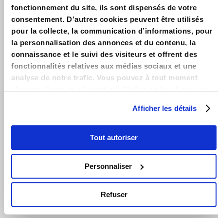
défiscalisation : Explication du dispositif en détails &
fonctionnement du site, ils sont dispensés de votre
Exemples – Guide 2025 – Simulation & Outils de calcul des
consentement. D’autres cookies peuvent être utilisés
plafonds de Loyer et de Ressources Pinel.
pour la collecte, la communication d’informations, pour
la personnalisation des annonces et du contenu, la
LOIPINEL.FR
connaissance et le suivi des visiteurs et offrent des
Accueil
fonctionnalités relatives aux médias sociaux et une
analyse de notre trafic. Vous pouvez à tout moment
Contact
changer d’avis en cliquant sur l’icône en bas à gauche.
Mentions légales
Afficher les détails
LA LOI PINEL
Guide Pinel 2025
Tout autoriser
Avantages loi Pinel
Personnaliser
Conditions loi Pinel
Zones loi Pinel
Refuser
Actualités loi Pinel