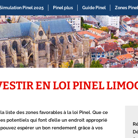
Simulation Pinel 2025
Pinel plus
Guide Pinel
Zones Pine
VESTIR EN LOI PINEL LIMO
la liste des zones favorables à la loi Pinel. Que ce
es potentiels qui font d’elle un endroit approprié
Ré
ous pouvez espérer un bon rendement grâce à vos
Dé