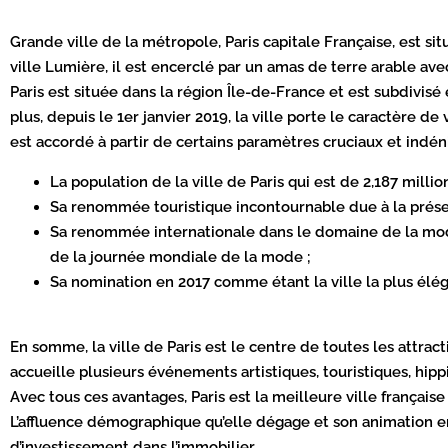
Grande ville de la métropole, Paris capitale Française, est 
ville Lumière, il est encerclé par un amas de terre arable av
Paris est située dans la région Île-de-France et est subdivisé
plus, depuis le 1er janvier 2019, la ville porte le caractère de vi
est accordé à partir de certains paramètres cruciaux et indéni
La population de la ville de Paris qui est de 2,187 millio
Sa renommée touristique incontournable due à la présen
Sa renommée internationale dans le domaine de la mod
de la journée mondiale de la mode ;
Sa nomination en 2017 comme étant la ville la plus él
En somme, la ville de Paris est le centre de toutes les attrac
accueille plusieurs événements artistiques, touristiques, hipp
Avec tous ces avantages, Paris est la meilleure ville française 
L’affluence démographique qu’elle dégage et son animation en
d’investissement dans l’immobilier.