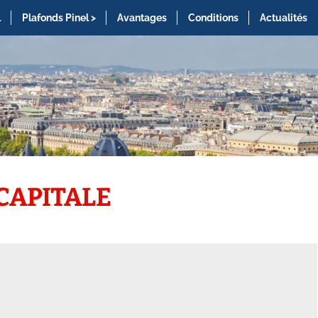
l
Plafonds Pinel >
Avantages
Conditions
Actualités
 CAPITALE